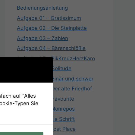
Bedienungsanleitung
Aufgabe 01 – Gratissimum
Aufgabe 02 – Die Steinplatte
Aufgabe 03 – Zahlen
Aufgabe 04 – Bärenschlößle
Aufgabe 05 – PikKreuzHerzKaro
Aufgabe 06 – Solitude
Aufgabe 07 – Binär und schwer
Aufgabe 08 – Der alte Friedhof
fach auf "Alles
Aufgabe 09 – Favourite
Cookie-Typen Sie
Aufgabe 10 – Monrepos
Aufgabe 11 – Die Schrift
Aufgabe 12 – Lost Place