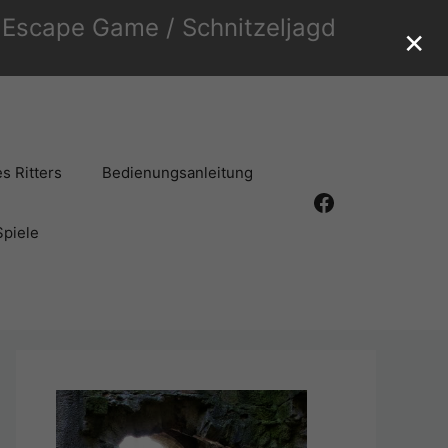
r Escape Game / Schnitzeljagd
×
s Ritters
Bedienungsanleitung
Facebook
Spiele