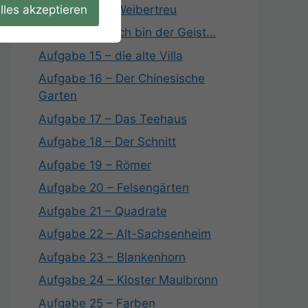
lles akzeptieren
Aufgabe 13 – Weibertreu
Aufgabe 14 – Ich bin der Geist…
Aufgabe 15 – die alte Villa
Aufgabe 16 – Der Chinesische
Garten
Aufgabe 17 – Das Teehaus
Aufgabe 18 – Der Schnitt
Aufgabe 19 – Römer
Aufgabe 20 – Felsengärten
Aufgabe 21 – Quadrate
Aufgabe 22 – Alt-Sachsenheim
Aufgabe 23 – Blankenhorn
Aufgabe 24 – Kloster Maulbronn
Aufgabe 25 – Farben