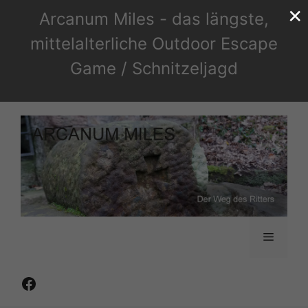
×
Zum
Arcanum Miles - das längste,
Inhalt
mittelalterliche Outdoor Escape
springen
Game / Schnitzeljagd
Menü
Facebook