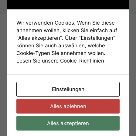
Wir verwenden Cookies. Wenn Sie diese
Aufgaben
annehmen wollen, klicken Sie einfach auf
"Alles akzeptieren". Über "Einstellungen"
Bedienungsanleitung
können Sie auch auswählen, welche
Cookie-Typen Sie annehmen wollen.
Aufgabe 01 – Gratissimum
Lesen Sie unsere Cookie-Richtlinien
Aufgabe 02 – Die Steinplatte
Aufgabe 03 – Zahlen
Aufgabe 04 – Bärenschlößle
Einstellungen
Aufgabe 05 – PikKreuzHerzKaro
Aufgabe 06 – Solitude
Alles ablehnen
Aufgabe 07 – Binär und schwer
Alles akzeptieren
Aufgabe 08 – Der alte Friedhof