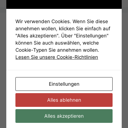
Wir verwenden Cookies. Wenn Sie diese
Aufgaben
annehmen wollen, klicken Sie einfach auf
"Alles akzeptieren". Über "Einstellungen"
Bedienungsanleitung
können Sie auch auswählen, welche
Cookie-Typen Sie annehmen wollen.
Aufgabe 01 – Gratissimum
Lesen Sie unsere Cookie-Richtlinien
Aufgabe 02 – Die Steinplatte
Aufgabe 03 – Zahlen
Aufgabe 04 – Bärenschlößle
Einstellungen
Aufgabe 05 – PikKreuzHerzKaro
Aufgabe 06 – Solitude
Alles ablehnen
Aufgabe 07 – Binär und schwer
Alles akzeptieren
Aufgabe 08 – Der alte Friedhof