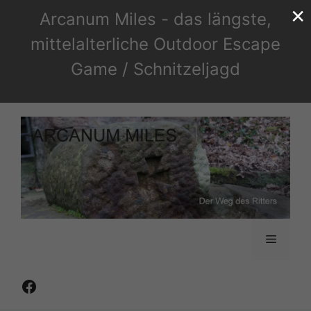
×
Zum
Arcanum Miles - das längste,
Inhalt
mittelalterliche Outdoor Escape
springen
Game / Schnitzeljagd
Menü
Facebook