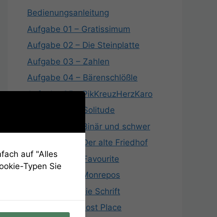
Bedienungsanleitung
Aufgabe 01 – Gratissimum
Aufgabe 02 – Die Steinplatte
Aufgabe 03 – Zahlen
Aufgabe 04 – Bärenschlößle
Aufgabe 05 – PikKreuzHerzKaro
Aufgabe 06 – Solitude
Aufgabe 07 – Binär und schwer
Aufgabe 08 – Der alte Friedhof
fach auf "Alles
Aufgabe 09 – Favourite
Cookie-Typen Sie
Aufgabe 10 – Monrepos
Aufgabe 11 – Die Schrift
Aufgabe 12 – Lost Place