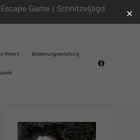
r Escape Game / Schnitzeljagd
×
s Ritters
Bedienungsanleitung
Facebook
Spiele