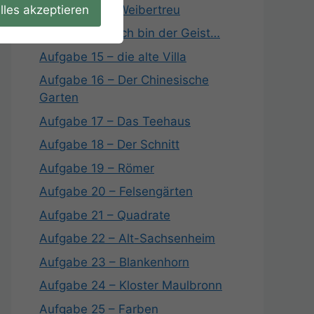
lles akzeptieren
Aufgabe 13 – Weibertreu
Aufgabe 14 – Ich bin der Geist…
Aufgabe 15 – die alte Villa
Aufgabe 16 – Der Chinesische
Garten
Aufgabe 17 – Das Teehaus
Aufgabe 18 – Der Schnitt
Aufgabe 19 – Römer
Aufgabe 20 – Felsengärten
Aufgabe 21 – Quadrate
Aufgabe 22 – Alt-Sachsenheim
Aufgabe 23 – Blankenhorn
Aufgabe 24 – Kloster Maulbronn
Aufgabe 25 – Farben