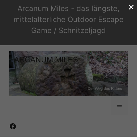
×
Zum
Arcanum Miles - das längste,
Inhalt
mittelalterliche Outdoor Escape
springen
Game / Schnitzeljagd
Menü
Facebook