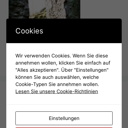
Cookies
Wir verwenden Cookies. Wenn Sie diese
annehmen wollen, klicken Sie einfach auf
Der Ort der Entscheidung
"Alles akzeptieren". Über "Einstellungen"
können Sie auch auswählen, welche
Cookie-Typen Sie annehmen wollen.
Lesen Sie unsere Cookie-Richtlinien
Aufgaben
Bedienungsanleitung
Einstellungen
Aufgabe 01 – Gratissimum