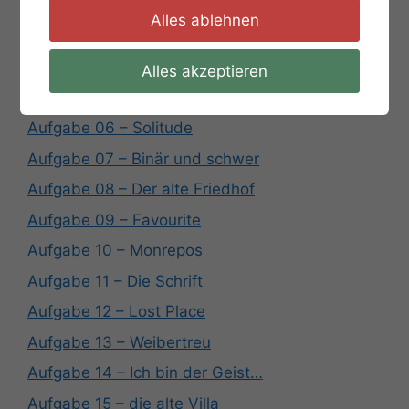
Aufgabe 02 – Die Steinplatte
Alles ablehnen
Aufgabe 03 – Zahlen
Aufgabe 04 – Bärenschlößle
Alles akzeptieren
Aufgabe 05 – PikKreuzHerzKaro
Aufgabe 06 – Solitude
Aufgabe 07 – Binär und schwer
Aufgabe 08 – Der alte Friedhof
Aufgabe 09 – Favourite
Aufgabe 10 – Monrepos
Aufgabe 11 – Die Schrift
Aufgabe 12 – Lost Place
Aufgabe 13 – Weibertreu
Aufgabe 14 – Ich bin der Geist…
Aufgabe 15 – die alte Villa