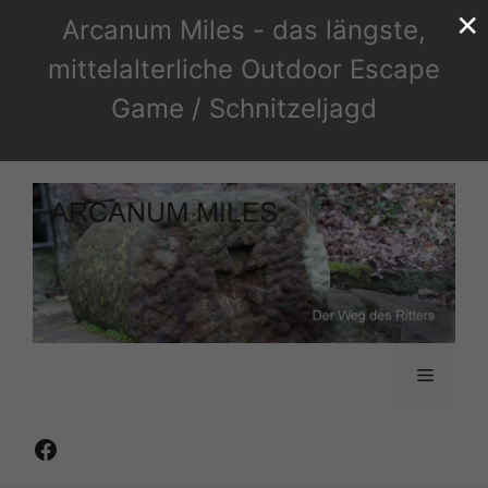
×
Zum
Arcanum Miles - das längste,
Inhalt
mittelalterliche Outdoor Escape
springen
Game / Schnitzeljagd
Menü
Facebook