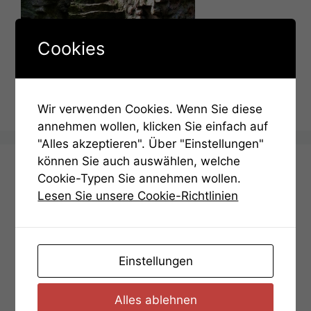
Cookies
Der Ort der Entscheidung
Wir verwenden Cookies. Wenn Sie diese
annehmen wollen, klicken Sie einfach auf
"Alles akzeptieren". Über "Einstellungen"
können Sie auch auswählen, welche
Aufgaben
Cookie-Typen Sie annehmen wollen.
Lesen Sie unsere Cookie-Richtlinien
Bedienungsanleitung
Aufgabe 01 – Gratissimum
Einstellungen
Aufgabe 02 – Die Steinplatte
Aufgabe 03 – Zahlen
Alles ablehnen
Aufgabe 04 – Bärenschlößle