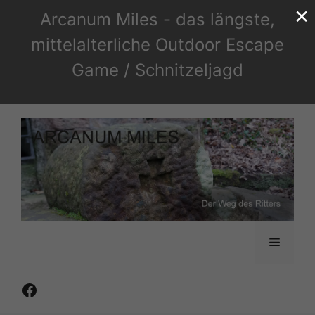
×
Zum
Arcanum Miles - das längste,
Inhalt
mittelalterliche Outdoor Escape
springen
Game / Schnitzeljagd
Menü
Facebook