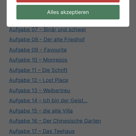
Aufgabe 05 – PikKreuzHerzKaro
Alles akzeptieren
Aufgabe 06 – Solitude
Aufgabe 07 – Binär und schwer
Aufgabe 08 – Der alte Friedhof
Aufgabe 09 – Favourite
Aufgabe 10 – Monrepos
Aufgabe 11 – Die Schrift
Aufgabe 12 – Lost Place
Aufgabe 13 – Weibertreu
Aufgabe 14 – Ich bin der Geist…
Aufgabe 15 – die alte Villa
Aufgabe 16 – Der Chinesische Garten
Aufgabe 17 – Das Teehaus