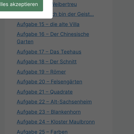
lles akzeptieren
Aufgabe 13 – Weibertreu
Aufgabe 14 – Ich bin der Geist…
Aufgabe 15 – die alte Villa
Aufgabe 16 – Der Chinesische
Garten
Aufgabe 17 – Das Teehaus
Aufgabe 18 – Der Schnitt
Aufgabe 19 – Römer
Aufgabe 20 – Felsengärten
Aufgabe 21 – Quadrate
Aufgabe 22 – Alt-Sachsenheim
Aufgabe 23 – Blankenhorn
Aufgabe 24 – Kloster Maulbronn
Aufgabe 25 – Farben