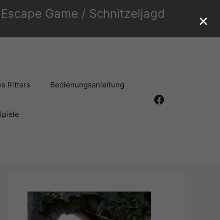
r Escape Game / Schnitzeljagd
×
s Ritters
Bedienungsanleitung
Facebook
Spiele