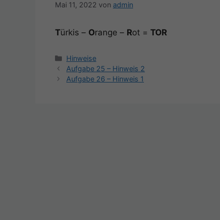
Mai 11, 2022
von
admin
T
ürkis –
O
range –
R
ot =
TOR
Kategorien
Hinweise
Beitrags-
Aufgabe 25 – Hinweis 2
Navigation
Aufgabe 26 – Hinweis 1