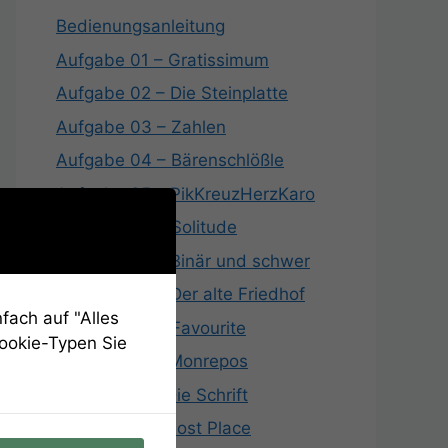
Bedienungsanleitung
Aufgabe 01 – Gratissimum
Aufgabe 02 – Die Steinplatte
Aufgabe 03 – Zahlen
Aufgabe 04 – Bärenschlößle
Aufgabe 05 – PikKreuzHerzKaro
Aufgabe 06 – Solitude
Aufgabe 07 – Binär und schwer
Aufgabe 08 – Der alte Friedhof
fach auf "Alles
Aufgabe 09 – Favourite
Cookie-Typen Sie
Aufgabe 10 – Monrepos
Aufgabe 11 – Die Schrift
Aufgabe 12 – Lost Place