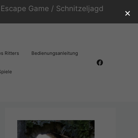
r Escape Game / Schnitzeljagd
×
s Ritters
Bedienungsanleitung
Facebook
Spiele