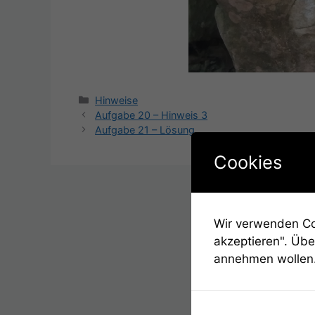
Kategorien
Hinweise
Beitrags-
Aufgabe 20 – Hinweis 3
Navigation
Aufgabe 21 – Lösung
Cookies
Wir verwenden Coo
akzeptieren". Übe
annehmen wollen