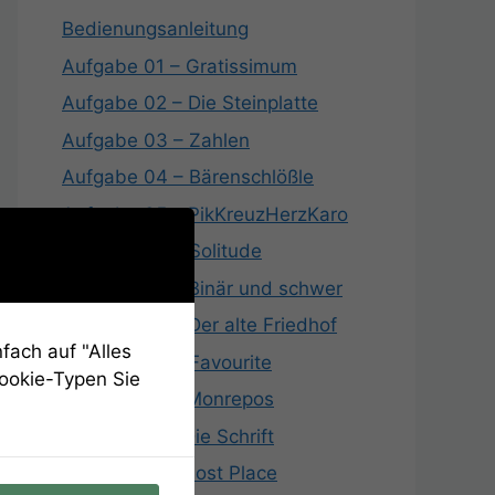
Bedienungsanleitung
Aufgabe 01 – Gratissimum
Aufgabe 02 – Die Steinplatte
Aufgabe 03 – Zahlen
Aufgabe 04 – Bärenschlößle
Aufgabe 05 – PikKreuzHerzKaro
Aufgabe 06 – Solitude
Aufgabe 07 – Binär und schwer
Aufgabe 08 – Der alte Friedhof
fach auf "Alles
Aufgabe 09 – Favourite
Cookie-Typen Sie
Aufgabe 10 – Monrepos
Aufgabe 11 – Die Schrift
Aufgabe 12 – Lost Place