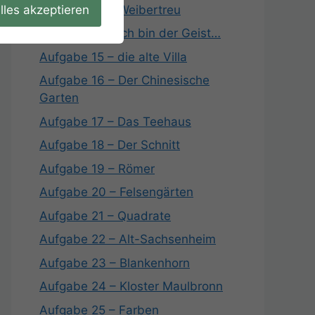
lles akzeptieren
Aufgabe 13 – Weibertreu
Aufgabe 14 – Ich bin der Geist…
Aufgabe 15 – die alte Villa
Aufgabe 16 – Der Chinesische
Garten
Aufgabe 17 – Das Teehaus
Aufgabe 18 – Der Schnitt
Aufgabe 19 – Römer
Aufgabe 20 – Felsengärten
Aufgabe 21 – Quadrate
Aufgabe 22 – Alt-Sachsenheim
Aufgabe 23 – Blankenhorn
Aufgabe 24 – Kloster Maulbronn
Aufgabe 25 – Farben