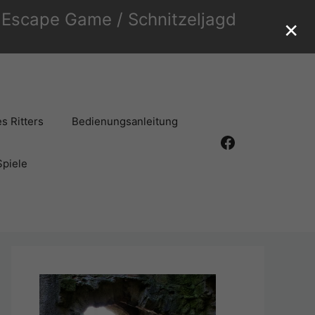
r Escape Game / Schnitzeljagd
×
s Ritters
Bedienungsanleitung
Facebook
Spiele