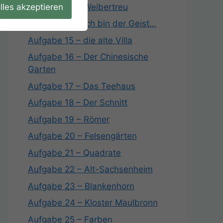
lles akzeptieren
Aufgabe 13 – Weibertreu
Aufgabe 14 – Ich bin der Geist…
Aufgabe 15 – die alte Villa
Aufgabe 16 – Der Chinesische
Garten
Aufgabe 17 – Das Teehaus
Aufgabe 18 – Der Schnitt
Aufgabe 19 – Römer
Aufgabe 20 – Felsengärten
Aufgabe 21 – Quadrate
Aufgabe 22 – Alt-Sachsenheim
Aufgabe 23 – Blankenhorn
Aufgabe 24 – Kloster Maulbronn
Aufgabe 25 – Farben