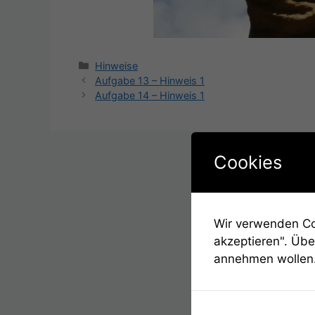
Kategorien
Hinweise
Beitrags-
Aufgabe 13 – Hinweis 1
Navigation
Aufgabe 14 – Hinweis 1
Cookies
Wir verwenden Coo
akzeptieren". Übe
annehmen wollen