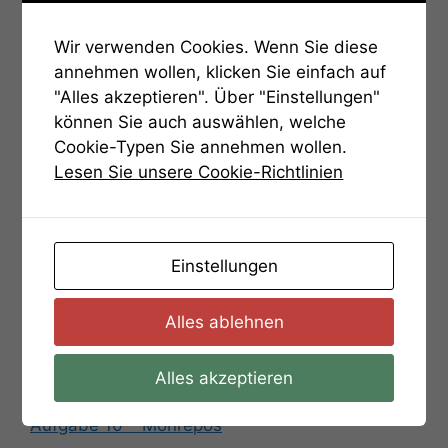
Aufgaben
Wir verwenden Cookies. Wenn Sie diese
annehmen wollen, klicken Sie einfach auf
Bedienungsanleitung
"Alles akzeptieren". Über "Einstellungen"
können Sie auch auswählen, welche
Aufgabe 01 – Gratissimum
Cookie-Typen Sie annehmen wollen.
Aufgabe 02 – Die Steinplatte
Lesen Sie unsere Cookie-Richtlinien
Aufgabe 03 – Zahlen
Aufgabe 04 – Bärenschlößle
Aufgabe 05 – PikKreuzHerzKaro
Einstellungen
Aufgabe 06 – Solitude
Alles ablehnen
Aufgabe 07 – Binär und schwer
Aufgabe 08 – Der alte Friedhof
Alles akzeptieren
Aufgabe 09 – Favourite
Aufgabe 10 – Monrepos