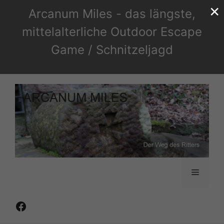
×
Zum
Arcanum Miles - das längste,
Inhalt
mittelalterliche Outdoor Escape
springen
Game / Schnitzeljagd
Menü
Facebook